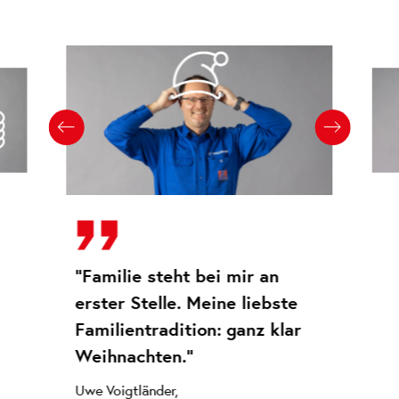
"Familie steht bei mir an
"So ri
ten
erster Stelle. Meine liebste
ich be
Familientradition: ganz klar
an mei
fekte
Weihnachten."
 zu
Uwe Voigtländer,