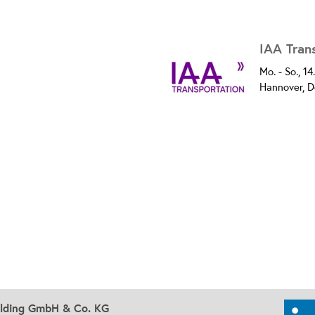
IAA Tran
Mo. - So., 1
Hannover, 
olding GmbH & Co. KG