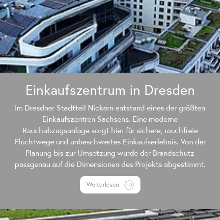
Einkaufszentrum in Dresden
Im Dresdner Stadtteil Nickern entstand eines der größten
Einkaufszentren Sachsens. Eine moderne
Rauchabzugsanlage sorgt hier für sichere, rauchfreie
Fluchtwege und unbeschwertes Einkaufserlebnis. Von der
Planung bis zur Umsetzung wurde der Brandschutz
passgenau auf die Dimensionen des Projekts abgestimmt.
Weiterlesen