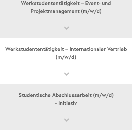
Werkstudententätigkeit – Event- und
Rehau
Projektmanagement (m/w/d)
Jetzt bewerben
Werkstudententätigkeit
Student*in
Kaufmännische Berufe
Zentrale Bereiche
Werkstudententätigkeit – Internationaler Vertrieb
Rehau
(m/w/d)
Jetzt bewerben
Werkstudententätigkeit
Student*in
Kaufmännische Berufe
Tageslichtsysteme
Studentische Abschlussarbeit (m/w/d)
Rehau
- Initiativ
Jetzt bewerben
Abschlussarbeit
Student*in
Initiativ