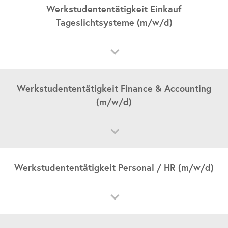
Werkstudententätigkeit Einkauf
Rehau
Tageslichtsysteme (m/w/d)
Jetzt bewerben
Werkstudententätigkeit
Student*in
Kaufmännische Berufe
Tageslichtsysteme
Werkstudententätigkeit Finance & Accounting
Rehau
(m/w/d)
Jetzt bewerben
Werkstudententätigkeit
Student*in
Kaufmännische Berufe
Zentrale Bereiche
Werkstudententätigkeit Personal / HR (m/w/d)
Rehau
Werkstudententätigkeit
Jetzt bewerben
Student*in
Kaufmännische Berufe
Zentrale Bereiche