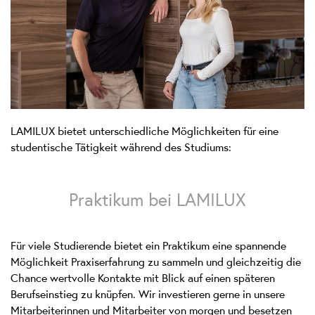
Powered
by
Usercentrics
Consent
Management
Platform
LAMILUX bietet unterschiedliche Möglichkeiten für eine
studentische Tätigkeit während des Studiums:
Praktikum bei LAMILUX
Für viele Studierende bietet ein Praktikum eine spannende
Möglichkeit Praxiserfahrung zu sammeln und gleichzeitig die
Chance wertvolle Kontakte mit Blick auf einen späteren
Berufseinstieg zu knüpfen. Wir investieren gerne in unsere
Mitarbeiterinnen und Mitarbeiter von morgen und besetzen