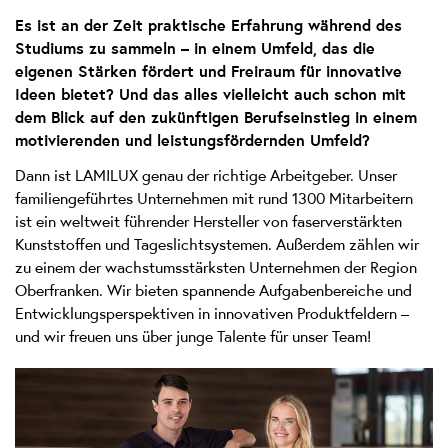
website
Es ist an der Zeit praktische Erfahrung während des
owner
Studiums zu sammeln – in einem Umfeld, das die
needs
eigenen Stärken fördert und Freiraum für innovative
to
Ideen bietet? Und das alles vielleicht auch schon mit
setup
dem Blick auf den zukünftigen Berufseinstieg in einem
the
motivierenden und leistungsfördernden Umfeld?
site
with
Dann ist LAMILUX genau der richtige Arbeitgeber. Unser
their
familiengeführtes Unternehmen mit rund 1300 Mitarbeitern
CMP
ist ein weltweit führender Hersteller von faserverstärkten
to
Kunststoffen und Tageslichtsystemen. Außerdem zählen wir
add
zu einem der wachstumsstärksten Unternehmen der Region
this
Oberfranken. Wir bieten spannende Aufgabenbereiche und
content
Entwicklungsperspektiven in innovativen Produktfeldern –
to
the
und wir freuen uns über junge Talente für unser Team!
list
of
technologies
used.