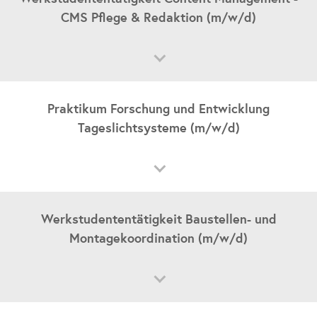
CMS Pflege & Redaktion (m/w/d)
Werkstudententätigkeit
Student*in
IT / Digitalisierung / Media
Zentrale Bereiche
Praktikum Forschung und Entwicklung
Rehau
Tageslichtsysteme (m/w/d)
Jetzt bewerben
Praktikum
Student*in
Technische Berufe
Tageslichtsysteme
Werkstudententätigkeit Baustellen- und
Hof
Montagekoordination (m/w/d)
Jetzt bewerben
Werkstudententätigkeit
Student*in
Kaufmännische Berufe
Tageslichtsysteme