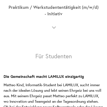
Bereichsübergreifend
Praktikum / Werkstudententätigkeit (m/w/d)
Rehau
- Initiativ
Jetzt bewerben
Praktikum
Student*in
Initiativ
Bereichsübergreifend
Rehau
Für Studenten
Jetzt bewerben
Die Gemeinschaft macht LAMILUX einzigartig
We
Matteo Kind, Informatik-Student bei LAMILUX, sucht immer
need
nach der idealen Lösung und lebt seinen Ehrgeiz bei uns voll
your
aus. Mit seinem Ehrgeiz passt Matteo perfekt zu LAMILUX,
consent
wo Innovation und Teamgeist an der Tagesordnung stehen.
to load
Ob bei der Entwicklung neuer Softwaretools oder der Lösung