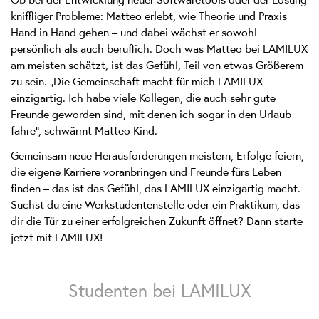
the
kniffliger Probleme: Matteo erlebt, wie Theorie und Praxis
Vimeo
Hand in Hand gehen – und dabei wächst er sowohl
service!
persönlich als auch beruflich. Doch was Matteo bei LAMILUX
This
am meisten schätzt, ist das Gefühl, Teil von etwas Größerem
content
zu sein. „Die Gemeinschaft macht für mich LAMILUX
is
einzigartig. Ich habe viele Kollegen, die auch sehr gute
not
Freunde geworden sind, mit denen ich sogar in den Urlaub
permitted
fahre“, schwärmt Matteo Kind.
to
load
Gemeinsam neue Herausforderungen meistern, Erfolge feiern,
due
die eigene Karriere voranbringen und Freunde fürs Leben
to
finden – das ist das Gefühl, das LAMILUX einzigartig macht.
trackers
Suchst du eine Werkstudentenstelle oder ein Praktikum, das
that
dir die Tür zu einer erfolgreichen Zukunft öffnet? Dann starte
are
jetzt mit LAMILUX!
not
disclosed
to
Studenten bei LAMILUX
the
visitor.
The