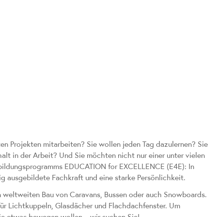
en Projekten mitarbeiten? Sie wollen jeden Tag dazulernen? Sie
 in der Arbeit? Und Sie möchten nicht nur einer unter vielen
Ausbildungsprogramms EDUCATION for EXCELLENCE (E4E): In
g ausgebildete Fachkraft und eine starke Persönlichkeit.
den weltweiten Bau von Caravans, Bussen oder auch Snowboards.
für Lichtkuppeln, Glasdächer und Flachdachfenster. Um
 die etwas bewegen wollen – wir suchen Sie!