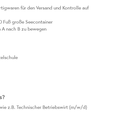
igwaren für den Versand und Kontrolle auf
40 Fuß große Seecontainer
n A nach B zu bewegen
telschule
s?
wie z.B. Technischer Betriebswirt (m/w/d)