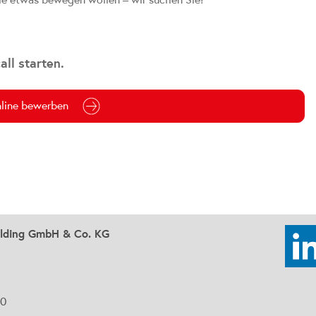
ll starten.
nline bewerben
olding GmbH & Co. KG
90