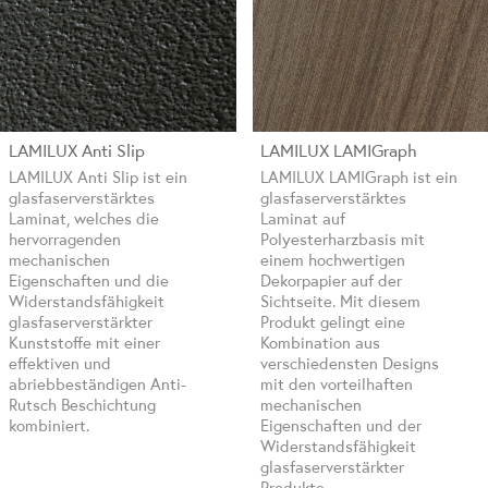
LAMILUX Anti Slip
LAMILUX LAMIGraph
LAMILUX Anti Slip ist ein
LAMILUX LAMIGraph ist ein
glasfaserverstärktes
glasfaserverstärktes
Laminat, welches die
Laminat auf
hervorragenden
Polyesterharzbasis mit
mechanischen
einem hochwertigen
Eigenschaften und die
Dekorpapier auf der
Widerstandsfähigkeit
Sichtseite. Mit diesem
glasfaserverstärkter
Produkt gelingt eine
Kunststoffe mit einer
Kombination aus
effektiven und
verschiedensten Designs
abriebbeständigen Anti-
mit den vorteilhaften
Rutsch Beschichtung
mechanischen
kombiniert.
Eigenschaften und der
Widerstandsfähigkeit
glasfaserverstärkter
Produkte.