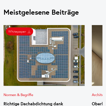
Meistgelesene Beiträge
Whitepaper
Normen & Begriffe
Architek
Richtige Dachabdichtung dank
Oberlic