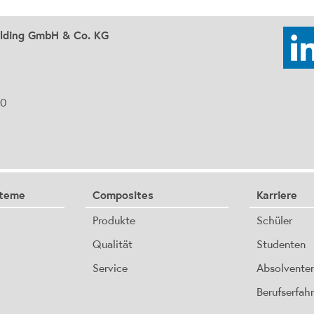
olding GmbH & Co. KG
90
steme
Composites
Karriere
Produkte
Schüler
Qualität
Studenten
Service
Absolvente
Berufserfah