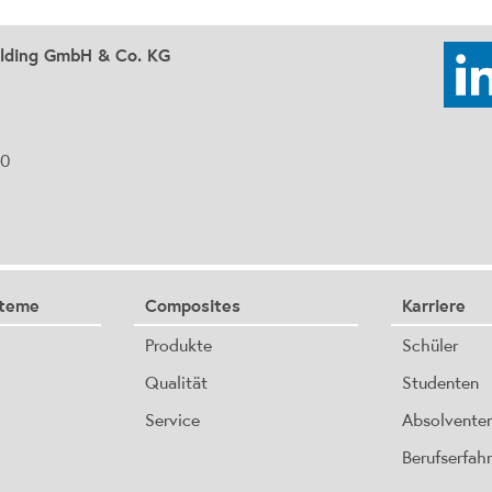
olding GmbH & Co. KG
90
steme
Composites
Karriere
Produkte
Schüler
Qualität
Studenten
Service
Absolvente
Berufserfah